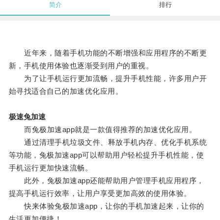
简介
排行
近年来，随着手机功能的不断增强和应用程序的不断更
新，手机使用体验也逐渐受到用户的重视。
为了让手机运行更加流畅，提升手机性能，许多用户开
始寻找适合自己的加速优化应用。
极速兔加速
而兔极加速app就是一款值得推荐的加速优化应用。
通过清理手机垃圾文件、释放手机内存、优化手机系统
等功能，兔极加速app可以帮助用户轻松提升手机性能，使
手机运行更加快速流畅。
此外，兔极加速app还能帮助用户管理手机应用程序，
提高手机运行效率，让用户享受更加高效的使用体验。
快来体验兔极加速app，让你的手机加速起来，让你的
生活更加便捷！。