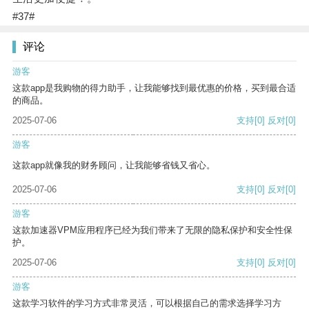
#37#
评论
游客
这款app是我购物的得力助手，让我能够找到最优惠的价格，买到最合适
的商品。
2025-07-06
支持
[0]
反对
[0]
游客
这款app就像我的财务顾问，让我能够省钱又省心。
2025-07-06
支持
[0]
反对
[0]
游客
这款加速器VPM应用程序已经为我们带来了无限的隐私保护和安全性保
护。
2025-07-06
支持
[0]
反对
[0]
游客
这款学习软件的学习方式非常灵活，可以根据自己的需求选择学习方