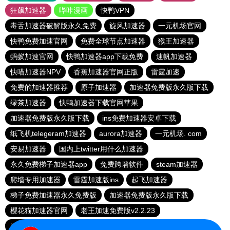
狂飙加速器
哔咔漫画
快鸭VPN
毒舌加速器破解版永久免费
旋风加速器
一元机场官网
快鸭免费加速官网
免费全球节点加速器
猴王加速器
蚂蚁加速官网
快鸭加速器app下载免费
速帆加速器
快喵加速器NPV
香蕉加速器官网正版
雷霆加速
免费的加速器推荐
原子加速器
加速器免费版永久版下载
绿茶加速器
快鸭加速器下载官网苹果
加速器免费版永久版下载
ins免费加速器安卓下载
纸飞机telegeram加速器
aurora加速器
一元机场. com
安易加速器
国内上twitter用什么加速器
永久免费梯子加速器app
免费跨墙软件
steam加速器
爬墙专用加速器
雷霆加速版ins
起飞加速器
梯子免费加速器永久免费版
加速器免费版永久版下载
樱花猫加速器官网
老王加速免费版v2.2.23
国外梯子加速器app